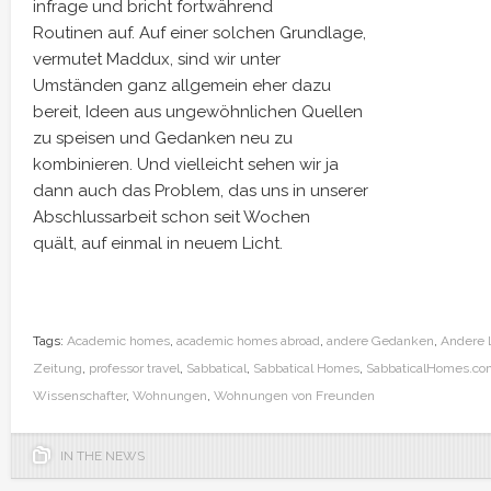
infrage und bricht fortwährend
Routinen auf. Auf einer solchen Grundlage,
vermutet Maddux, sind wir unter
Umständen ganz allgemein eher dazu
bereit, Ideen aus ungewöhnlichen Quellen
zu speisen und Gedanken neu zu
kombinieren. Und vielleicht sehen wir ja
dann auch das Problem, das uns in unserer
Abschlussarbeit schon seit Wochen
quält, auf einmal in neuem Licht.
Tags:
Academic homes
,
academic homes abroad
,
andere Gedanken
,
Andere 
Zeitung
,
professor travel
,
Sabbatical
,
Sabbatical Homes
,
SabbaticalHomes.co
Wissenschafter
,
Wohnungen
,
Wohnungen von Freunden
IN THE NEWS