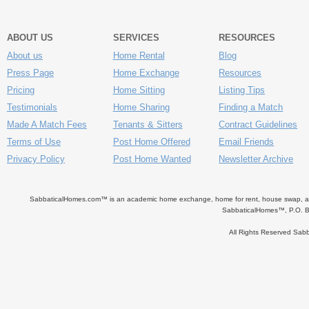
ABOUT US
SERVICES
RESOURCES
About us
Home Rental
Blog
Press Page
Home Exchange
Resources
Pricing
Home Sitting
Listing Tips
Testimonials
Home Sharing
Finding a Match
Made A Match Fees
Tenants & Sitters
Contract Guidelines
Terms of Use
Post Home Offered
Email Friends
Privacy Policy
Post Home Wanted
Newsletter Archive
SabbaticalHomes.com™ is an academic home exchange, home for rent, house swap, apart
SabbaticalHomes™, P.O. B
All Rights Reserved Sa