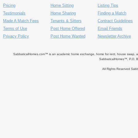
Pricing
Home Sitting
Listing Tips
Testimonials
Home Sharing
Finding a Match
Made A Match Fees
Tenants & Sitters
Contract Guidelines
Terms of Use
Post Home Offered
Email Friends
Privacy Policy
Post Home Wanted
Newsletter Archive
SabbaticalHomes.com™ is an academic home exchange, home for rent, house swap, apart
SabbaticalHomes™, P.O. B
All Rights Reserved Sa